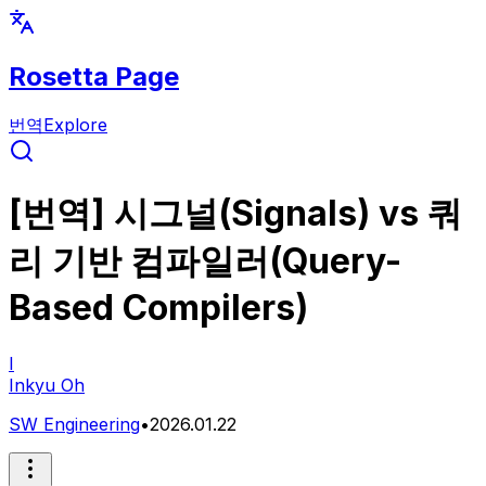
Rosetta Page
번역
Explore
[번역] 시그널(Signals) vs 쿼
리 기반 컴파일러(Query-
Based Compilers)
I
Inkyu Oh
SW Engineering
•
2026.01.22