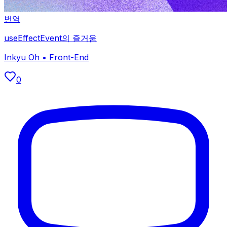
번역
useEffectEvent의 즐거움
Inkyu Oh
•
Front-End
0