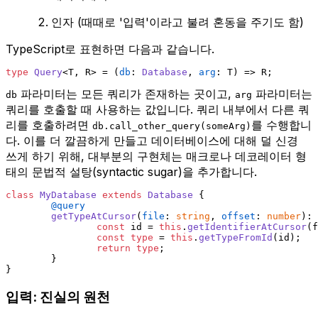
인자 (때때로 '입력'이라고 불려 혼동을 주기도 함)
TypeScript로 표현하면 다음과 같습니다.
type
Query
<T, R> = 
(
db
: 
Database
, 
arg
: T
) =>
 R;
파라미터는 모든 쿼리가 존재하는 곳이고,
파라미터는
db
arg
쿼리를 호출할 때 사용하는 값입니다. 쿼리 내부에서 다른 쿼
리를 호출하려면
를 수행합니
db.call_other_query(someArg)
다. 이를 더 깔끔하게 만들고 데이터베이스에 대해 덜 신경
쓰게 하기 위해, 대부분의 구현체는 매크로나 데코레이터 형
태의 문법적 설탕(syntactic sugar)을 추가합니다.
class
MyDatabase
extends
Database
 {
@query
getTypeAtCursor
(
file
: 
string
, 
offset
: 
number
): 
const
 id = 
this
.
getIdentifierAtCursor
(f
const
type
 = 
this
.
getTypeFromId
(id);
return
type
;
	}
}
입력: 진실의 원천