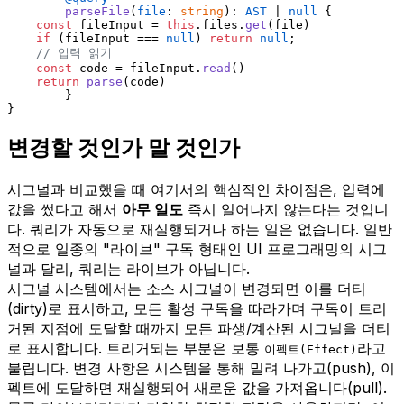
parseFile
(
file
: 
string
): 
AST
 | 
null
 {
const
 fileInput = 
this
.
files
.
get
(file)
if
 (fileInput === 
null
) 
return
null
;
// 입력 읽기
const
 code = fileInput.
read
()
return
parse
(code)
	}
}
변경할 것인가 말 것인가
시그널과 비교했을 때 여기서의 핵심적인 차이점은, 입력에
값을 썼다고 해서
아무 일도
즉시 일어나지 않는다는 것입니
다. 쿼리가 자동으로 재실행되거나 하는 일은 없습니다. 일반
적으로 일종의 "라이브" 구독 형태인 UI 프로그래밍의 시그
널과 달리, 쿼리는 라이브가 아닙니다.
시그널 시스템에서는 소스 시그널이 변경되면 이를 더티
(dirty)로 표시하고, 모든 활성 구독을 따라가며 구독이 트리
거된 지점에 도달할 때까지 모든 파생/계산된 시그널을 더티
로 표시합니다. 트리거되는 부분은 보통
라고
이펙트(Effect)
불립니다. 변경 사항은 시스템을 통해 밀려 나가고(push), 이
펙트에 도달하면 재실행되어 새로운 값을 가져옵니다(pull).