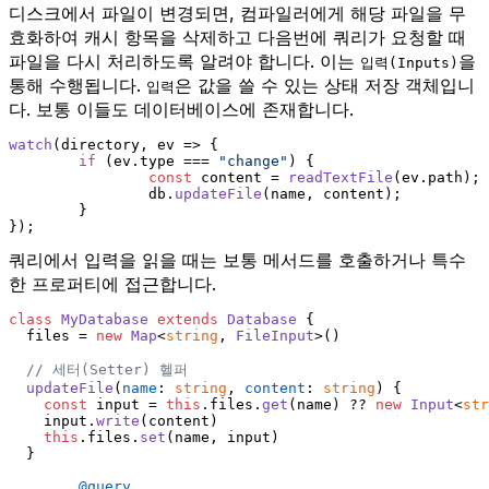
디스크에서 파일이 변경되면, 컴파일러에게 해당 파일을 무
효화하여 캐시 항목을 삭제하고 다음번에 쿼리가 요청할 때
파일을 다시 처리하도록 알려야 합니다. 이는
을
입력(Inputs)
통해 수행됩니다.
은 값을 쓸 수 있는 상태 저장 객체입니
입력
다. 보통 이들도 데이터베이스에 존재합니다.
watch
(directory, 
ev
 =>
 {
if
 (ev.
type
 === 
"change"
) {
const
 content = 
readTextFile
(ev.
path
);
		db.
updateFile
(name, content);
	}
});
쿼리에서 입력을 읽을 때는 보통 메서드를 호출하거나 특수
한 프로퍼티에 접근합니다.
class
MyDatabase
extends
Database
 {
  files = 
new
Map
<
string
, 
FileInput
>()
// 세터(Setter) 헬퍼
updateFile
(
name
: 
string
, 
content
: 
string
) {
const
 input = 
this
.
files
.
get
(name) ?? 
new
Input
<
str
    input.
write
(content)
this
.
files
.
set
(name, input)
  }
@query