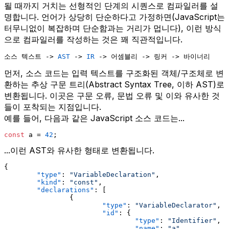
될 때까지 거치는 선형적인 단계의 시퀀스로 컴파일러를 설
명합니다. 언어가 상당히 단순하다고 가정하면(JavaScript는
터무니없이 복잡하며 단순함과는 거리가 멉니다), 이런 방식
으로 컴파일러를 작성하는 것은 꽤 직관적입니다.
소스 텍스트 -> 
AST
 -> 
IR
 -> 어셈블리 -> 링커 -> 바이너리
먼저, 소스 코드는 입력 텍스트를 구조화된 객체/구조체로 변
환하는 추상 구문 트리(Abstract Syntax Tree, 이하 AST)로
변환됩니다. 이곳은 구문 오류, 문법 오류 및 이와 유사한 것
들이 포착되는 지점입니다.
예를 들어, 다음과 같은 JavaScript 소스 코드는...
const
 a = 
42
;
...이런 AST와 유사한 형태로 변환됩니다.
{
"type"
:
"VariableDeclaration"
,
"kind"
:
"const"
,
"declarations"
:
[
{
"type"
:
"VariableDeclarator"
,
"id"
:
{
"type"
:
"Identifier"
,
"name"
:
"a"