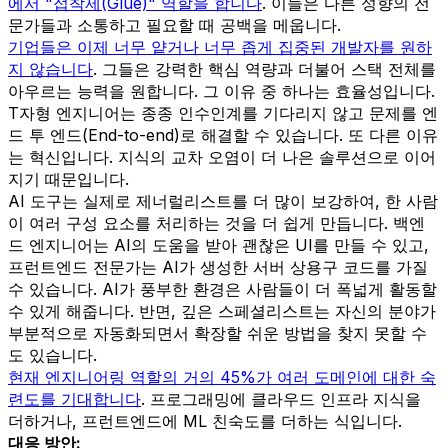
에서 "접착제(Glue)" 역할을 합니다
. 이들은 다른 성향의 전
문가들과 소통하고 필요할 때 공백을 메웁니다.
기업들은 이제 너무 얕거나 너무 좁게 집중된 개발자를 원하
지 않습니다
. 그들은 강력한 핵심 역량과 더불어 스택 전체를
아우르는 능력을 원합니다. 그 이유 중 하나는 효율성입니다.
T자형 엔지니어는 종종 인수인계를 기다리지 않고 문제를 엔
드 투 엔드(End-to-end)로 해결할 수 있습니다. 또 다른 이유
는 혁신입니다. 지식의 교차 오염이 더 나은 솔루션으로 이어
지기 때문입니다.
AI 도구는 실제로 제너럴리스트를 더 많이 보강하여, 한 사람
이 여러 구성 요소를 처리하는 것을 더 쉽게 만듭니다. 백엔
드 엔지니어는 AI의 도움을 받아 괜찮은 UI를 만들 수 있고,
프런트엔드 전문가는 AI가 생성한 서버 상용구 코드를 가질
수 있습니다. AI가 풍부한 환경은 사람들이 더 폭넓게 활동할
수 있게 해줍니다. 반면, 깊은 스페셜리스트는 자신의 분야가
부분적으로 자동화되면서 확장할 쉬운 방법을 찾지 못할 수
도 있습니다.
현재 엔지니어링 역할의 거의 45%가 여러 도메인에 대한 숙
련도를 기대합니다
. 프로그래밍에 클라우드 인프라 지식을
더하거나, 프런트엔드에 ML 친숙도를 더하는 식입니다.
대응 방안: