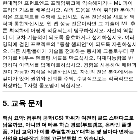
현대적인 프런트엔드 프레임워크에 익숙해지거나 ML 파이
프라인 기초를 배우십시오. AI의 도움을 받아 취약한 분야의
작은 프로젝트를 수행해 보십시오. 깊은 전문성을 새로운 맥
락과 통합하십시오. 웹 앱 성능 전문이라면 그 기술이 ML 추
론 최적화에 어떻게 적용되는지 탐구하십시오. 자신의 역할
이 더 교차 기능적이 되도록 옹호하거나 설계하십시오. 여러
영역에 걸친 프로젝트의 "통합 챔피언"이 되도록 자원하십시
오. 다른 사람들에게 기술을 전파하는 동시에 그들로부터 무
언가를 배우는 멘토링 서클을 만드십시오. 다재다능함을 반
영하여 이력서를 업데이트하십시오. 경험을 사용하여 패턴과
전이 가능한 지식을 식별하십시오. 자신의 전문 분야에서는
깊이가 있어 권위와 신뢰를 주되, 수평적으로는 적극적으로
확장하는 T자형 롤모델이 되십시오.
5. 교육 문제
핵심 요약: 컴퓨터 공학(CS) 학위가 여전히 골드 스탠다드로
남을까요, 아니면 더 빠른 학습 경로(부트캠프, 온라인 플랫
폼, 기업 교육)가 이를 추월할까요? 대학은 몇 달마다 변하는
산업을 따라잡기 위해 고군분투할 수 있습니다.