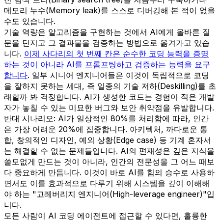
메모리 누수(Memory leak)를 스스로 디버깅해 본 적이 없을
수도 있습니다.
기술 역량은 알고리즘을 구현하는 것에서 AI에게 올바른 질
문을 던지고 그 결과물을 검증하는 방법으로 옮겨가고 있습
니다.
이제 사다리의 첫 번째 칸은 순수한 코딩 능력을 증명
하는 것이 아니라 AI를 프롬프팅하고 검증하는 능력을 요구
합니다
. 일부 시니어 엔지니어들은 이것이 독립적으로 코딩
을 잘하지 못하는 세대, 즉 일종의 기술 저하(Deskilling)를 초
래할까 봐 걱정합니다. AI가 생성한 코드는 경험이 적은 개발
자가 놓칠 수 있는 미묘한 버그와 보안 취약점을 유발합니다.
반대 시나리오: AI가 일상적인 80%를 처리함에 따라, 인간
은 가장 어려운 20%에 집중합니다. 아키텍처, 까다로운 통
합, 창의적인 디자인, 예외 상황(Edge case) 등 기계 혼자서
는 해결할 수 없는 문제들입니다. AI의 편재성은 깊은 지식을
쓸모없게 만드는 것이 아니라, 인간의 전문성을 그 어느 때보
다 중요하게 만듭니다. 이것이 바로 AI를 힘의 승수로 사용하
면서도 이를 효과적으로 다루기 위해 시스템을 깊이 이해해
야 하는 "고레버리지 엔지니어(High-leverage engineer)"입
니다.
모든 사람이 AI 코딩 에이전트에 접근할 수 있다면, 훌륭한