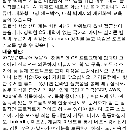
일부 빅테크 기업은 비전공자 후보생을 위한 내부 "대학"을
시작했습니다. AI 자체도 새로운 학습 방법을 제공합니다. AI
튜너, 대화형 코딩 샌드박스, 대학 밖에서의 개인화된 교육
등이 있습니다.
모듈식 학습 생태계는 비싼 4년제 학위보다 훨씬 접근성이
높습니다. 강력한 CS 대학이 없는 국가의 아이도 실리콘 밸
리의 누군가와 똑같은 Coursera 강의를 듣고 똑같은 포트폴
리오를 쌓을 수 있습니다.
대응 방안:
지망생/주니어 개발자:
전통적인 CS 프로그램에 있다면 그
것에만 전적으로 의존하지 마십시오. 웹 앱 구축, 오픈 소스
기여 등 실제 프로젝트로 교과 과정을 보강하십시오. 인턴십
이나 협동 학습(Co-op) 기회를 찾으십시오. 커리큘럼에서 핫
한 주제를 놓치고 있다면 온라인 플랫폼을 통해 배우십시오.
실무 지식을 증명하기 위해 업계 공인 자격증(GCP, AWS,
Azure)을 취득하십시오. 독학 중이거나 부트캠프에 있다면
설득력 있는 포트폴리오에 집중하십시오. 문서화가 잘 된 실
질적인 프로젝트가 적어도 하나는 있어야 합니다. 오픈 소스
기여, 기술 포스팅 작성 등 개발자 커뮤니티에서 활동하십시
오. LinkedIn, 미트업, 개발자 이벤트를 통해 네트워킹하십시
오. 경험 많은 개발자가 여러분을 보증하게 하십시오. 지속적