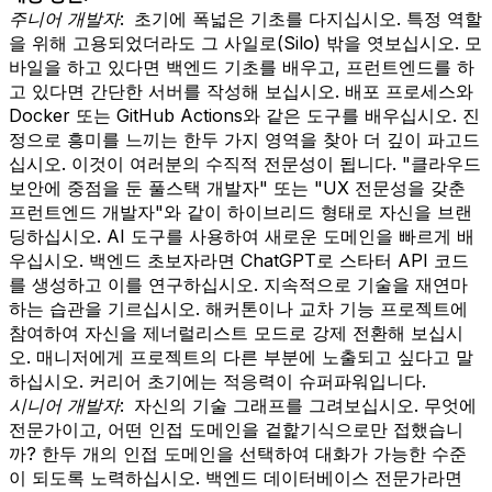
주니어 개발자:
초기에 폭넓은 기초를 다지십시오. 특정 역할
을 위해 고용되었더라도 그 사일로(Silo) 밖을 엿보십시오. 모
바일을 하고 있다면 백엔드 기초를 배우고, 프런트엔드를 하
고 있다면 간단한 서버를 작성해 보십시오. 배포 프로세스와
Docker 또는 GitHub Actions와 같은 도구를 배우십시오. 진
정으로 흥미를 느끼는 한두 가지 영역을 찾아 더 깊이 파고드
십시오. 이것이 여러분의 수직적 전문성이 됩니다. "클라우드
보안에 중점을 둔 풀스택 개발자" 또는 "UX 전문성을 갖춘
프런트엔드 개발자"와 같이 하이브리드 형태로 자신을 브랜
딩하십시오. AI 도구를 사용하여 새로운 도메인을 빠르게 배
우십시오. 백엔드 초보자라면 ChatGPT로 스타터 API 코드
를 생성하고 이를 연구하십시오. 지속적으로 기술을 재연마
하는 습관을 기르십시오. 해커톤이나 교차 기능 프로젝트에
참여하여 자신을 제너럴리스트 모드로 강제 전환해 보십시
오. 매니저에게 프로젝트의 다른 부분에 노출되고 싶다고 말
하십시오. 커리어 초기에는 적응력이 슈퍼파워입니다.
시니어 개발자:
자신의 기술 그래프를 그려보십시오. 무엇에
전문가이고, 어떤 인접 도메인을 겉핥기식으로만 접했습니
까? 한두 개의 인접 도메인을 선택하여 대화가 가능한 수준
이 되도록 노력하십시오. 백엔드 데이터베이스 전문가라면