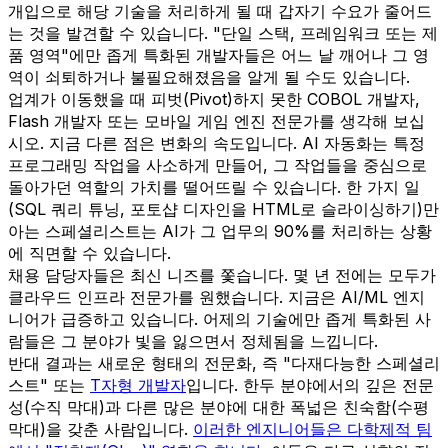
개입으로 해당 기술을 처리하게 될 때 갑자기 수요가 줄어드
는 것을 발견할 수 있습니다. "단일 스택, 프레임워크 또는 제
품 영역"에만 좁게 특화된 개발자들은 어느 날 깨어나 그 영
역이 쇠퇴하거나 불필요해졌음을 알게 될 수도 있습니다.
업계가 이동했을 때 피벗(Pivot)하지 못한 COBOL 개발자,
Flash 개발자 또는 모바일 게임 엔진 전문가를 생각해 보십
시오. 지금 다른 점은 변화의 속도입니다. AI 자동화는 특정
프로그래밍 작업을 사소하게 만들어, 그 작업들을 중심으로
돌아가던 역할의 가치를 떨어뜨릴 수 있습니다. 한 가지 일
(SQL 쿼리 튜닝, 포토샵 디자인을 HTML로 슬라이싱하기)만
아는 스페셜리스트는 AI가 그 업무의 90%를 처리하는 상황
에 직면할 수 있습니다.
채용 담당자들은 최신 니즈를 쫓습니다. 몇 년 전에는 모두가
클라우드 인프라 전문가를 원했습니다. 지금은 AI/ML 엔지
니어가 급증하고 있습니다. 어제의 기술에만 좁게 특화된 사
람들은 그 분야가 빛을 잃으면서 정체됨을 느낍니다.
반대 결과는 새로운 형태의 전문화, 즉 "다재다능한 스페셜리
스트" 또는
T자형 개발자
입니다. 한두 분야에서의 깊은 전문
성(수직 막대)과 다른 많은 분야에 대한 폭넓은 친숙함(수평
막대)을 갖춘 사람입니다.
이러한 엔지니어들은 다학제적 팀