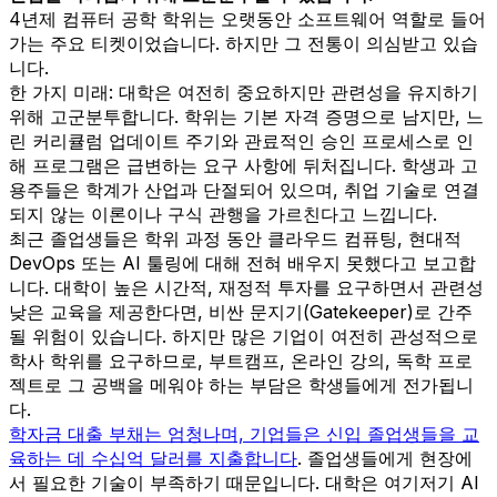
4년제 컴퓨터 공학 학위는 오랫동안 소프트웨어 역할로 들어
가는 주요 티켓이었습니다. 하지만 그 전통이 의심받고 있습
니다.
한 가지 미래: 대학은 여전히 중요하지만 관련성을 유지하기
위해 고군분투합니다. 학위는 기본 자격 증명으로 남지만, 느
린 커리큘럼 업데이트 주기와 관료적인 승인 프로세스로 인
해 프로그램은 급변하는 요구 사항에 뒤처집니다. 학생과 고
용주들은 학계가 산업과 단절되어 있으며, 취업 기술로 연결
되지 않는 이론이나 구식 관행을 가르친다고 느낍니다.
최근 졸업생들은 학위 과정 동안 클라우드 컴퓨팅, 현대적
DevOps 또는 AI 툴링에 대해 전혀 배우지 못했다고 보고합
니다. 대학이 높은 시간적, 재정적 투자를 요구하면서 관련성
낮은 교육을 제공한다면, 비싼 문지기(Gatekeeper)로 간주
될 위험이 있습니다. 하지만 많은 기업이 여전히 관성적으로
학사 학위를 요구하므로, 부트캠프, 온라인 강의, 독학 프로
젝트로 그 공백을 메워야 하는 부담은 학생들에게 전가됩니
다.
학자금 대출 부채는 엄청나며, 기업들은 신입 졸업생들을 교
육하는 데 수십억 달러를 지출합니다
. 졸업생들에게 현장에
서 필요한 기술이 부족하기 때문입니다. 대학은 여기저기 AI