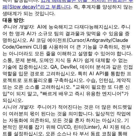
패(Slow decay)"라고 부릅니다
. 즉, 후계자를 양성하지 않는
생태계가 되는 것입니다.
대응 방안:
주니어 개발자:
AI에 능숙해지고 다재다능해지십시오. 주니
어 한 명과 AI가 소규모 팀의 결과물과 맞먹을 수 있음을 증
명하십시오. AI 코딩 에이전트(Cursor/Antigravity/Claude
Code/Gemini CLI)를 사용하여 더 큰 기능을 구축하되, 전부
는 아니더라도 모든 줄을 이해하고 설명할 수 있어야 합니다.
소통, 문제 분해, 도메인 지식 등 AI가 쉽게 대체할 수 없는
기술에 집중하십시오. QA, DevRel, 데이터 분석과 같은 인접
역할을 입문 경로로 고려하십시오. 특히 AI API를 통합한 프
로젝트로 포트폴리오를 구축하십시오. 수습, 인턴십, 계약직
또는 오픈 소스를 고려하십시오. "교육이 필요한 또 다른 신
입"이 되지 말고, "빠르게 배우고 즉시 유용한 엔지니어"가
되십시오.
시니어 개발자:
주니어가 적어진다는 것은 더 많은 허드렛일
이 여러분의 몫이 된다는 것을 의미합니다. 일상적인 작업에
는 자동화에 의존하되, 모든 것을 혼자 하지는 마십시오. 기
본적인 문제를 잡기 위해 CI/CD, 린터(Linter), AI 지원 테스
트를 설정하십시오. 오픈 소스나 타 부서 동료 코칭을 통해