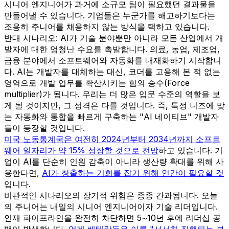
시니어 엔지니어가 과거에 소규모 팀이 필요했던 결과물을
만들어낼 수 있습니다. 기업들은 누군가를 해고하기보다는
조용히 주니어를 채용하지 않는 방식을 택하고 있습니다.
반대 시나리오: AI가 기술 분야뿐만 아니라 모든 산업에서 개
발자에 대한 엄청난 수요를 촉발합니다. 의료, 농업, 제조업,
금융 분야에서 소프트웨어와 자동화를 내재화하기 시작합니
다. AI는 개발자를 대체하는 대신, 코더를 고용해 본 적 없는
영역으로 개발 업무를 확산시키는 힘의 승수(Force
multiplier)가 됩니다. 우리는 더 많은 입문 수준의 역할을 보
게 될 것이지만, 그 성격은 다를 것입니다. 즉, 특정 니즈에 맞
는 자동화와 통합을 빠르게 구축하는 "AI 네이티브" 개발자
들이 등장할 것입니다.
미국 노동통계국은 여전히 2024년부터 2034년까지 소프트
웨어 일자리가 약 15% 성장할 것으로 전망
하고 있습니다. 기
업이 AI를 단순히 인원 감축이 아니라 생산량 확대를 위해 사
용한다면,
AI가 창출하는 기회를 잡기 위해 인간이 필요할 것
입니다.
비관적인 시나리오의 장기적 위험은 종종 간과됩니다. 오늘
의 주니어는 내일의 시니어 엔지니어이자 기술 리더입니다.
인재 파이프라인을 완전히 차단하면 5~10년 후에 리더십 공
백이 발생합니다.
업계 베테랑들은 이를 "서서히 진행되는 부