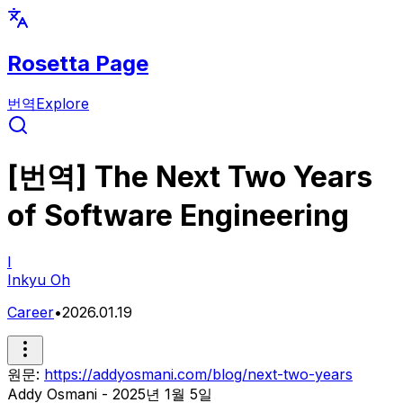
Rosetta Page
번역
Explore
[번역] The Next Two Years
of Software Engineering
I
Inkyu Oh
Career
•
2026.01.19
원문:
https://addyosmani.com/blog/next-two-years
Addy Osmani - 2025년 1월 5일