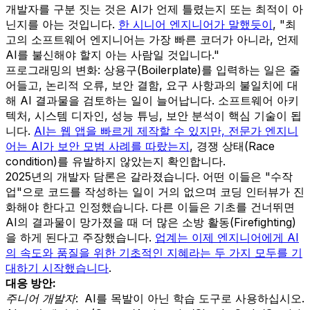
개발자를 구분 짓는 것은 AI가 언제 틀렸는지 또는 최적이 아
닌지를 아는 것입니다.
한 시니어 엔지니어가 말했듯이
, "최
고의 소프트웨어 엔지니어는 가장 빠른 코더가 아니라, 언제
AI를 불신해야 할지 아는 사람일 것입니다."
프로그래밍의 변화: 상용구(Boilerplate)를 입력하는 일은 줄
어들고, 논리적 오류, 보안 결함, 요구 사항과의 불일치에 대
해 AI 결과물을 검토하는 일이 늘어납니다. 소프트웨어 아키
텍처, 시스템 디자인, 성능 튜닝, 보안 분석이 핵심 기술이 됩
니다.
AI는 웹 앱을 빠르게 제작할 수 있지만, 전문가 엔지니
어는 AI가 보안 모범 사례를 따랐는지
, 경쟁 상태(Race
condition)를 유발하지 않았는지 확인합니다.
2025년의 개발자 담론은 갈라졌습니다. 어떤 이들은 "수작
업"으로 코드를 작성하는 일이 거의 없으며 코딩 인터뷰가 진
화해야 한다고 인정했습니다. 다른 이들은 기초를 건너뛰면
AI의 결과물이 망가졌을 때 더 많은 소방 활동(Firefighting)
을 하게 된다고 주장했습니다.
업계는 이제 엔지니어에게 AI
의 속도와 품질을 위한 기초적인 지혜라는 두 가지 모두를 기
대하기 시작했습니다
.
대응 방안:
주니어 개발자:
AI를 목발이 아닌 학습 도구로 사용하십시오.