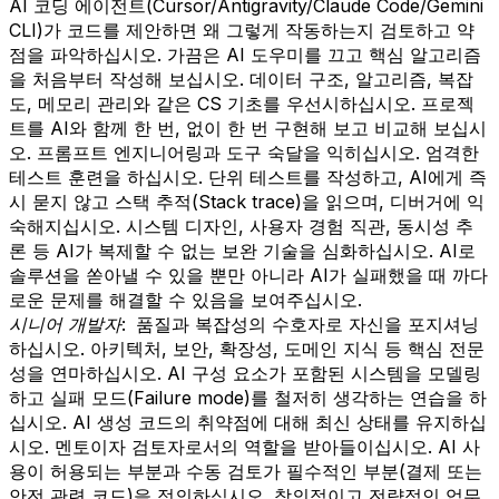
AI 코딩 에이전트(Cursor/Antigravity/Claude Code/Gemini
CLI)가 코드를 제안하면 왜 그렇게 작동하는지 검토하고 약
점을 파악하십시오. 가끔은 AI 도우미를 끄고 핵심 알고리즘
을 처음부터 작성해 보십시오. 데이터 구조, 알고리즘, 복잡
도, 메모리 관리와 같은 CS 기초를 우선시하십시오. 프로젝
트를 AI와 함께 한 번, 없이 한 번 구현해 보고 비교해 보십시
오. 프롬프트 엔지니어링과 도구 숙달을 익히십시오. 엄격한
테스트 훈련을 하십시오. 단위 테스트를 작성하고, AI에게 즉
시 묻지 않고 스택 추적(Stack trace)을 읽으며, 디버거에 익
숙해지십시오. 시스템 디자인, 사용자 경험 직관, 동시성 추
론 등 AI가 복제할 수 없는 보완 기술을 심화하십시오. AI로
솔루션을 쏟아낼 수 있을 뿐만 아니라 AI가 실패했을 때 까다
로운 문제를 해결할 수 있음을 보여주십시오.
시니어 개발자:
품질과 복잡성의 수호자로 자신을 포지셔닝
하십시오. 아키텍처, 보안, 확장성, 도메인 지식 등 핵심 전문
성을 연마하십시오. AI 구성 요소가 포함된 시스템을 모델링
하고 실패 모드(Failure mode)를 철저히 생각하는 연습을 하
십시오. AI 생성 코드의 취약점에 대해 최신 상태를 유지하십
시오. 멘토이자 검토자로서의 역할을 받아들이십시오. AI 사
용이 허용되는 부분과 수동 검토가 필수적인 부분(결제 또는
안전 관련 코드)을 정의하십시오. 창의적이고 전략적인 업무