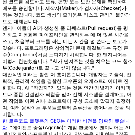
된 코드를 검토하고 오류, 편향 또는 보안 문제를 확인하며
배포를 승인합니다. 제작자(Maker)가 검사자(Checker)가
되는 것입니다. 코드 생성의 즐거움은 리스크 관리의 불안감
으로 대체됩니다.
엔지니어들이 AI가 생성한 풀 리퀘스트(Pull request)를 평
가하고 자동화된 파이프라인을 관리하는 데 더 많은 시간을
쓰고, 처음부터 코드를 짜는 데는 시간을 덜 쓴다는 보고가
있습니다. 프로그래밍은 창의적인 문제 해결보다는 규정 준
수(Compliance)처럼 느껴지기 시작합니다. 한 엔지니어는
이렇게 한탄했습니다. "AI가 던져주는 것을 치우는 코드 청소
부(Code janitor)로 끝나고 싶지 않습니다."
대안적인 미래는 훨씬 더 흥미롭습니다. 개발자는 기술적, 전
략적, 윤리적 책임을 결합한 고수준의 오케스트레이터로 진
화합니다. AI "작업자"가 있다는 것은 인간 개발자가 아키텍
트나 종합 건설업자 역할을 맡아 전체 시스템을 설계하고, 어
떤 작업을 어떤 AI나 소프트웨어 구성 요소에 맡길지 결정하
며, 여러 움직이는 부품들로부터 솔루션을 엮어내는 것을 의
미합니다.
한 로우코드 플랫폼의 CEO는 이러한 비전을 명확히 했습니
다
. "에이전트 중심(Agentic)" 개발 환경에서 엔지니어는 AI
에이전트와 소프트웨어 서비스의 앙상블을 지휘하는 "작곡