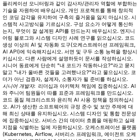
플리케이션 모니터링과 같이 감사자/관리자 역할에 부합하는
기술을 자원하여 배우십시오. 개인 프로젝트를 통해 창의적
인 코딩 감각을 유지하여 구축의 즐거움을 잃지 마십시오. 시
스템적 사고방식을 기르십시오. 구성 요소가 어떻게 통신하
는지, 무엇이 잘 설계된 API를 만드는지 배우십시오. 엔지니
어링 블로그와 시스템 디자인 사례 연구를 읽으십시오. 코드
생성 이상의 AI 및 자동화 도구(오케스트레이션 프레임워크,
AI API)에 익숙해지십시오. 서면 및 구두 소통 능력을 향상시
키십시오. 다른 사람에게 설명하듯이 문서를 작성하십시오.
시니어 동료에게 단순히 "내 코드가 작동하나요?"라고 묻지
말고 "내가 올바른 것들을 고려했나요?"라고 물으십시오. 코
더가 아닌 검증자, 설계자, 소통자가 될 준비를 하십시오.
시니어 개발자:
리더십과 아키텍처 책임에 집중하십시오. AI
와 주니어 팀원들이 따를 표준과 프레임워크를 만드십시오.
코드 품질 체크리스트와 윤리적 AI 사용 정책을 정의하십시
오. AI가 생산한 소프트웨어의 규정 준수 및 보안 주제에 대
해 최신 상태를 유지하십시오. 시스템 디자인 및 통합 전문성
에 집중하십시오. 서비스 간의 데이터 흐름을 매핑하고 실패
지점을 식별하는 일에 자원하십시오. 오케스트레이션 플랫폼
(Kubernetes, Airflow, 서버리스 프레임워크, 에이전트 오케