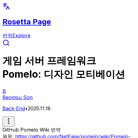
Rosetta Page
번역
Explore
게임 서버 프레임워크
Pomelo: 디자인 모티베이션
B
Beomsu Son
Back-End
•
2025.11.18
GitHub Pomelo Wiki 번역
원문:
https://github.com/NetEase/pomelo/wiki/Pomelo-