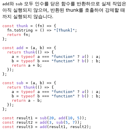
와
모두 인수를 닫은 함수를 반환하므로 실제 작업은
add
sub
아직 실행되지 않으며, 반환된 thunk를 호출하여 강제할 때
까지 실행되지 않습니다.
const
thunk
 = (
fn
) => {
  fn.
toString
 = 
() =>
"[Thunk]"
;
return
 fn;
};
const
add
 = (
a, b
) => {
return
thunk
(
() =>
 {
    a = 
typeof
 a === 
"function"
 ? 
a
() : a;
    b = 
typeof
 b === 
"function"
 ? 
b
() : b;
return
 a + b;
  });
};
const
sub
 = (
a, b
) => {
return
thunk
(
() =>
 {
    a = 
typeof
 a === 
"function"
 ? 
a
() : a;
    b = 
typeof
 b === 
"function"
 ? 
b
() : b;
return
 a - b;
  });
};
const
 result1 = 
sub
(
20
, 
add
(
10
, 
5
));
const
 result2 = 
add
(
3
, 
sub
(
5
, 
7
));
const
 result3 = 
add
(result1, result2);