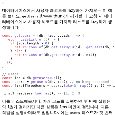
}
데이터베이스에서 사용자 레코드를 lazy하게 가져오는 이 예
를 보세요.
함수는 thunk가 평가될 때 요청 시 데이
getUsers
터베이스에서 사용자 레코드를 가져와 리스트를 lazy하게 생
성합니다.
const
getUsers
 = (
db, [id, ...ids]
) => {
return
LazyList
.
of
(
() =>
 {
if
 (ids.
length
 > 
0
) {
return
Cons
.
of
(db.
getUserByID
(id), 
getUsers
(db, i
    } 
else
 {
return
Cons
.
of
(db.
getUserByID
(id), nil);
    }
  });
};
// usage
const
 ids = db.
getUsersIDs
();
const
 users = 
getUsers
(db, ids); 
// nothing happened
const
 firstThreeUsers = users.
take
(
3
).
map
(
(
{ id }
) =>
 i
firstThreeUsers.
toArray
(); 
// [1, 2, 3]
이를 테스트해봅시다. 아래 코드를 실행하면 첫 번째 실행은
약 1초가 걸리지만 다음 실행은 1ms 미만이 걸립니다. 다른
작업을 실행하더라도 말입니다. 이는
리스트가 첫 번째
users