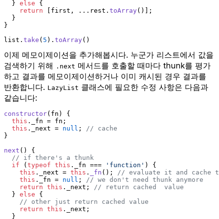
  } 
else
 {
return
 [first, ...rest.
toArray
()];
  }
}
list.
take
(
5
).
toArray
()
이제 메모이제이션을 추가해봅시다. 누군가 리스트에서 값을
검색하기 위해
메서드를 호출할 때마다 thunk를 평가
.next
하고 결과를 메모이제이션하거나 이미 캐시된 경우 결과를
반환합니다.
클래스에 필요한 수정 사항은 다음과
LazyList
같습니다:
constructor
(
fn
) {
this
.
_fn
 = fn;
this
.
_next
 = 
null
; 
// cache
}
next
(
) {
// if there's a thunk
if
 (
typeof
this
.
_fn
 === 
'function'
) {
this
.
_next
 = 
this
.
_fn
(); 
// evaluate it and cache t
this
.
_fn
 = 
null
; 
// we don't need thunk anymore
return
this
.
_next
; 
// return cached  value
  } 
else
 {
// other just return cached value
return
this
.
_next
;
  }