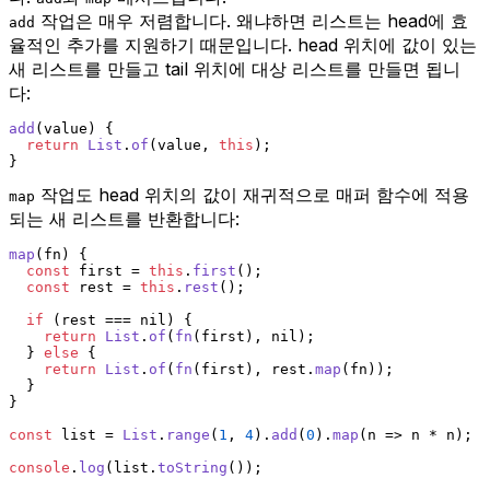
작업은 매우 저렴합니다. 왜냐하면 리스트는 head에 효
add
율적인 추가를 지원하기 때문입니다. head 위치에 값이 있는
새 리스트를 만들고 tail 위치에 대상 리스트를 만들면 됩니
다:
add
(
value
) {
return
List
.
of
(value, 
this
);
}
작업도 head 위치의 값이 재귀적으로 매퍼 함수에 적용
map
되는 새 리스트를 반환합니다:
map
(
fn
) {
const
 first = 
this
.
first
();
const
 rest = 
this
.
rest
();
if
 (rest === nil) {
return
List
.
of
(
fn
(first), nil);
  } 
else
 {
return
List
.
of
(
fn
(first), rest.
map
(fn));
  }
}
const
 list = 
List
.
range
(
1
, 
4
).
add
(
0
).
map
(
n
 =>
 n * n);
console
.
log
(list.
toString
());