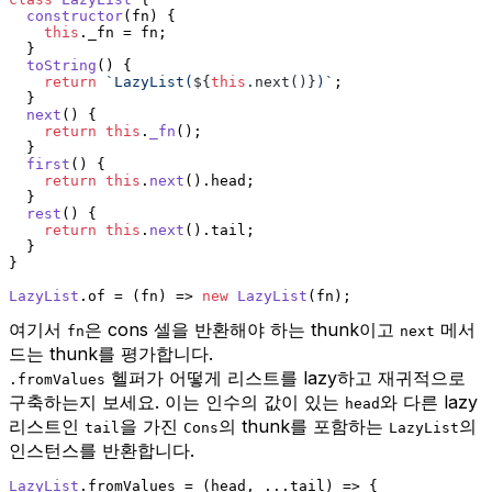
constructor
(
fn
) {
this
.
_fn
 = fn;
  }
toString
(
) {
return
`LazyList(
${
this
.next()}
)`
;
  }
next
(
) {
return
this
.
_fn
();
  }
first
(
) {
return
this
.
next
().
head
;
  }
rest
(
) {
return
this
.
next
().
tail
;
  }
}
LazyList
.
of
 = 
(
fn
) =>
new
LazyList
(fn);
여기서
은 cons 셀을 반환해야 하는 thunk이고
메서
fn
next
드는 thunk를 평가합니다.
헬퍼가 어떻게 리스트를 lazy하고 재귀적으로
.fromValues
구축하는지 보세요. 이는 인수의 값이 있는
와 다른 lazy
head
리스트인
을 가진
의 thunk를 포함하는
의
tail
Cons
LazyList
인스턴스를 반환합니다.
LazyList
.
fromValues
 = 
(
head, ...tail
) =>
 {