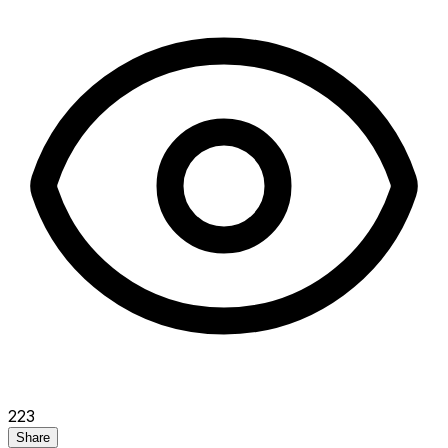
223
Share