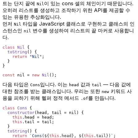
트는 단지 끝에
이 있는 cons 셀의 체인이기 때문입니다.
Nil
오히려 리스트를 생성하고 조작하기 위한 API를 제공할 수
있는 유용한 추상화입니다.
먼저
타입을 JavaScript 클래스로 구현하고 클래스의 인
Nil
스턴스인
변수를 생성하여 리스트의 끝 마커로 사용합니
nil
다.
class
Nil
 {
toString
(
) {
return
"Nil"
;
  }
}
const
 nil = 
new
Nil
();
다음 타입은
입니다. 이는
값과
— 다음 값에
Cons
head
tail
대한 참조를 받는 클래스입니다. 우리는 또한
키워드 사
new
용을 피하기 위해 헬퍼 정적 메서드
를 만듭니다.
.of
class
Cons
 {
constructor
(
head, tail = nil
) {
this
.
head
 = head;
this
.
tail
 = tail;
  }
toString
(
) {
return
`Cons(
${
this
.head}
, 
${
this
.tail}
)`
;