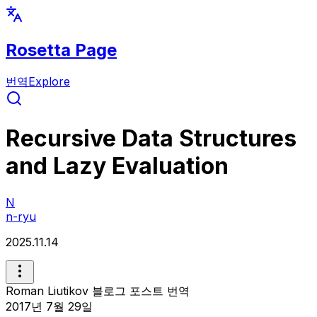
Rosetta Page
번역
Explore
Recursive Data Structures
and Lazy Evaluation
N
n-ryu
2025.11.14
Roman Liutikov 블로그 포스트 번역
2017년 7월 29일