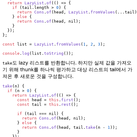
return
LazyList
.
of
(
() =>
 {
if
 (tail.
length
 > 
0
) {
return
Cons
.
of
(head, 
LazyList
.
fromValues
(...tail)
    } 
else
 {
return
Cons
.
of
(head, nil);
    }
  });
};
const
 list = 
LazyList
.
fromValues
(
1
, 
2
, 
3
);
console
.
log
(list.
toString
());
도 lazy 리스트를 반환합니다. 하지만 실제 값을 가져오
take
기 위해 thunk를 하나씩 평가하고 대상 리스트의 tail에서 가
져온 후 새로운 것을 구성합니다.
take
(
n
) {
if
 (n > 
0
) {
return
LazyList
.
of
(
() =>
 {
const
 head = 
this
.
first
();
const
 tail = 
this
.
rest
();
if
 (tail === nil) {
return
Cons
.
of
(head, nil);
      } 
else
 {
return
Cons
.
of
(head, tail.
take
(n - 
1
));
      }
    });