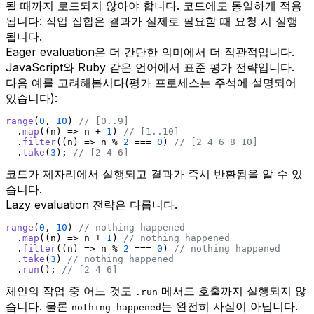
될 때까지 로드되지 않아야 합니다. 코드에도 동일하게 적용
됩니다: 작업 집합은 결과가 실제로 필요할 때 요청 시 실행
됩니다.
Eager evaluation은 더 간단한 의미에서 더 직관적입니다.
JavaScript와 Ruby 같은 언어에서 표준 평가 전략입니다.
다음 예를 고려해봅시다(평가 프로세스는 주석에 설명되어
있습니다):
range
(
0
, 
10
) 
// [0..9]
  .
map
(
(
n
) =>
 n + 
1
) 
// [1..10]
  .
filter
(
(
n
) =>
 n % 
2
 === 
0
) 
// [2 4 6 8 10]
  .
take
(
3
); 
// [2 4 6]
코드가 제자리에서 실행되고 결과가 즉시 반환됨을 알 수 있
습니다.
Lazy evaluation 전략은 다릅니다.
range
(
0
, 
10
) 
// nothing happened
  .
map
(
(
n
) =>
 n + 
1
) 
// nothing happened
  .
filter
(
(
n
) =>
 n % 
2
 === 
0
) 
// nothing happened
  .
take
(
3
) 
// nothing happened
  .
run
(); 
// [2 4 6]
체인의 작업 중 어느 것도
메서드 호출까지 실행되지 않
.run
습니다. 물론
는 완전히 사실이 아닙니다.
nothing happened