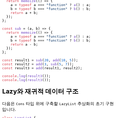
return
memoize
(
() =>
 {
    a = 
typeof
 a === 
"function"
 ? 
a
() : a;
    b = 
typeof
 b === 
"function"
 ? 
b
() : b;
return
 a + b;
  });
};
const
sub
 = (
a, b
) => {
return
memoize
(
() =>
 {
    a = 
typeof
 a === 
"function"
 ? 
a
() : a;
    b = 
typeof
 b === 
"function"
 ? 
b
() : b;
return
 a - b;
  });
};
const
 result1 = 
sub
(
20
, 
add
(
10
, 
5
));
const
 result2 = 
add
(
3
, 
sub
(
5
, 
7
));
const
 result3 = 
add
(result1, result2);
console
.
log
(
result3
());
console
.
log
(
result3
());
Lazy와 재귀적 데이터 구조
다음은
타입 위에 구축할
추상화의 초기 구현
Cons
LazyList
입니다.
class
LazyList
 {