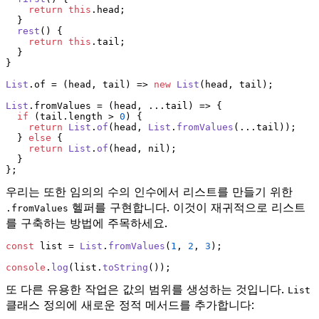
return
this
.
head
;
  }
rest
(
) {
return
this
.
tail
;
  }
}
List
.
of
 = 
(
head, tail
) =>
new
List
(head, tail);
List
.
fromValues
 = 
(
head, ...tail
) =>
 {
if
 (tail.
length
 > 
0
) {
return
List
.
of
(head, 
List
.
fromValues
(...tail));
  } 
else
 {
return
List
.
of
(head, nil);
  }
};
우리는 또한 임의의 수의 인수에서 리스트를 만들기 위한
헬퍼를 구현합니다. 이것이 재귀적으로 리스트
.fromValues
를 구축하는 방법에 주목하세요.
const
 list = 
List
.
fromValues
(
1
, 
2
, 
3
);
console
.
log
(list.
toString
());
또 다른 유용한 작업은 값의 범위를 생성하는 것입니다.
List
클래스 정의에 새로운 정적 메서드를 추가합니다: