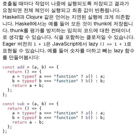
호출될 때마다 작업이 나중에 실행되도록 저장되고 결과가
요청되면 전체 체인이 실행되고 최종 값이 반환됩니다.
Haskell과 Clojure 같은 언어는 지연된 실행에 크게 의존합
니다. Haskell에서는 예를 들어 모든 것이 thunk에 저장됩니
다. thunk를 평가를 방지하는 임의의 코드에 대한 컨테이너
로 생각할 수 있습니다. 식을 포함하는 클로저일 수 있습니다.
Eager 버전의
은 JavaScript에서 lazy
로
1 + 1
() => 1 + 1
표현될 수 있습니다. 예를 들어 숫자를 더하고 빼는 lazy 함수
를 만들어봅시다:
const
add
 = (
a, b
) => {
return
() =>
 {
    a = 
typeof
 a === 
"function"
 ? 
a
() : a;
    b = 
typeof
 b === 
"function"
 ? 
b
() : b;
return
 a + b;
  };
};
const
sub
 = (
a, b
) => {
return
() =>
 {
    a = 
typeof
 a === 
"function"
 ? 
a
() : a;
    b = 
typeof
 b === 
"function"
 ? 
b
() : b;
return
 a - b;
  };
};