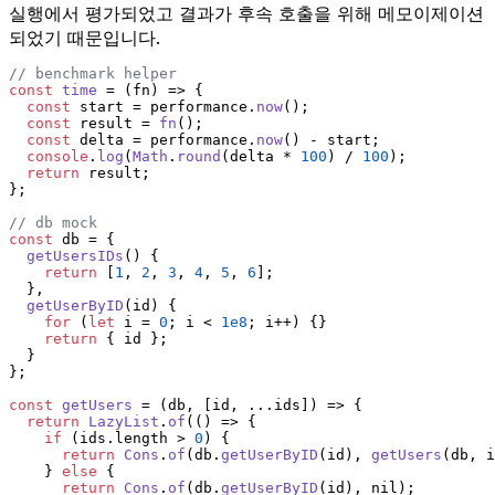
실행에서 평가되었고 결과가 후속 호출을 위해 메모이제이션
되었기 때문입니다.
// benchmark helper
const
time
 = (
fn
) => {
const
 start = performance.
now
();
const
 result = 
fn
();
const
 delta = performance.
now
() - start;
console
.
log
(
Math
.
round
(delta * 
100
) / 
100
);
return
 result;
};
// db mock
const
 db = {
getUsersIDs
(
) {
return
 [
1
, 
2
, 
3
, 
4
, 
5
, 
6
];
  },
getUserByID
(
id
) {
for
 (
let
 i = 
0
; i < 
1e8
; i++) {}
return
 { id };
  }
};
const
getUsers
 = (
db, [id, ...ids]
) => {
return
LazyList
.
of
(
() =>
 {
if
 (ids.
length
 > 
0
) {
return
Cons
.
of
(db.
getUserByID
(id), 
getUsers
(db, i
    } 
else
 {
return
Cons
.
of
(db.
getUserByID
(id), nil);