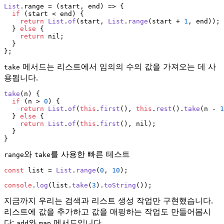
List
.
range
 = 
(
start, end
) =>
 {
if
 (start < end) {
return
List
.
of
(start, 
List
.
range
(start + 
1
, end));
  } 
else
 {
return
 nil;
  }
};
메서드는 리스트에서 임의의 수의 값을 가져오는 데 사
take
용됩니다.
take
(
n
) {
if
 (n > 
0
) {
return
List
.
of
(
this
.
first
(), 
this
.
rest
().
take
(n - 
1
  } 
else
 {
return
List
.
of
(
this
.
first
(), nil);
  }
}
와
를 사용한 빠른 테스트
range
take
const
 list = 
List
.
range
(
0
, 
10
);
console
.
log
(list.
take
(
3
).
toString
());
지금까지 우리는 검색과 리스트 생성 작업만 구현했습니다.
리스트에 값을 추가하고 값을 매핑하는 작업도 만들어봅시
다:
와
메서드입니다.
add
map