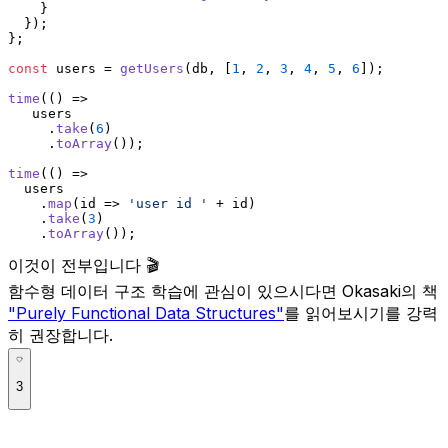
    }
  });
};
const
 users = 
getUsers
(db, [
1
, 
2
, 
3
, 
4
, 
5
, 
6
]);
time
(
() =>
   users
     .
take
(
6
)
     .
toArray
());
time
(
() =>
  users
    .
map
(
id
 =>
'user id '
 + id)
    .
take
(
3
)
    .
toArray
());
이것이 전부입니다 🎬
함수형 데이터 구조 학습에 관심이 있으시다면 Okasaki의 책
"Purely Functional Data Structures"
를 읽어보시기를 강력
히 권장합니다.
3