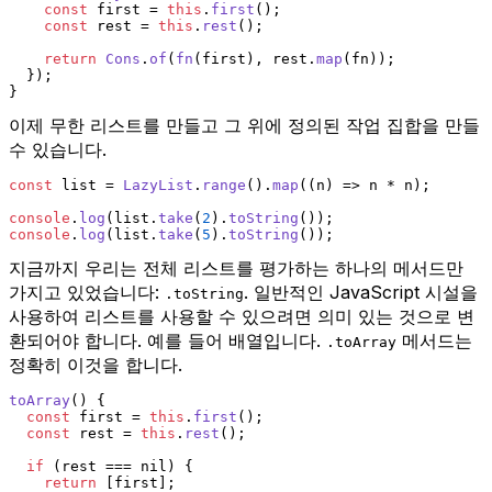
const
 first = 
this
.
first
();
const
 rest = 
this
.
rest
();
return
Cons
.
of
(
fn
(first), rest.
map
(fn));
  });
}
이제 무한 리스트를 만들고 그 위에 정의된 작업 집합을 만들
수 있습니다.
const
 list = 
LazyList
.
range
().
map
(
(
n
) =>
 n * n);
console
.
log
(list.
take
(
2
).
toString
());
console
.
log
(list.
take
(
5
).
toString
());
지금까지 우리는 전체 리스트를 평가하는 하나의 메서드만
가지고 있었습니다:
. 일반적인 JavaScript 시설을
.toString
사용하여 리스트를 사용할 수 있으려면 의미 있는 것으로 변
환되어야 합니다. 예를 들어 배열입니다.
메서드는
.toArray
정확히 이것을 합니다.
toArray
(
) {
const
 first = 
this
.
first
();
const
 rest = 
this
.
rest
();
if
 (rest === nil) {
return
 [first];