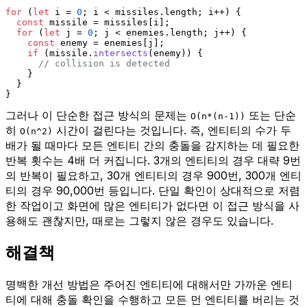
for
 (
let
 i = 
0
; i < missiles.
length
; i++) {
const
 missile = missiles[i];
for
 (
let
 j = 
0
; j < enemies.
length
; j++) {
const
 enemy = enemies[j];
if
 (missile.
intersects
(enemy)) {
// collision is detected
    }
  }
}
그러나 이 단순한 접근 방식의 문제는
또는 단순
O(n*(n-1))
히
시간이 걸린다는 것입니다. 즉, 엔티티의 수가 두
O(n^2)
배가 될 때마다 모든 엔티티 간의 충돌을 감지하는 데 필요한
반복 횟수는 4배 더 커집니다. 3개의 엔티티의 경우 대략 9번
의 반복이 필요하고, 30개 엔티티의 경우 900번, 300개 엔티
티의 경우 90,000번 등입니다. 단일 확인이 상대적으로 저렴
한 작업이고 화면에 많은 엔티티가 없다면 이 접근 방식을 사
용해도 괜찮지만, 때로는 그렇지 않은 경우도 있습니다.
해결책
명백한 개선 방법은 주어진 엔티티에 대해서만 가까운 엔티
티에 대해 충돌 확인을 수행하고 모든 먼 엔티티를 버리는 것