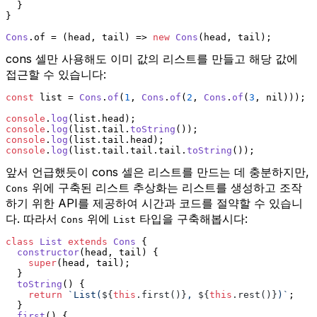
  }
}
Cons
.
of
 = 
(
head, tail
) =>
new
Cons
(head, tail);
cons 셀만 사용해도 이미 값의 리스트를 만들고 해당 값에
접근할 수 있습니다:
const
 list = 
Cons
.
of
(
1
, 
Cons
.
of
(
2
, 
Cons
.
of
(
3
, nil)));
console
.
log
(list.
head
);
console
.
log
(list.
tail
.
toString
());
console
.
log
(list.
tail
.
head
);
console
.
log
(list.
tail
.
tail
.
tail
.
toString
());
앞서 언급했듯이 cons 셀은 리스트를 만드는 데 충분하지만,
위에 구축된 리스트 추상화는 리스트를 생성하고 조작
Cons
하기 위한 API를 제공하여 시간과 코드를 절약할 수 있습니
다. 따라서
위에
타입을 구축해봅시다:
Cons
List
class
List
extends
Cons
 {
constructor
(
head, tail
) {
super
(head, tail);
  }
toString
(
) {
return
`List(
${
this
.first()}
, 
${
this
.rest()}
)`
;
  }
first
(
) {