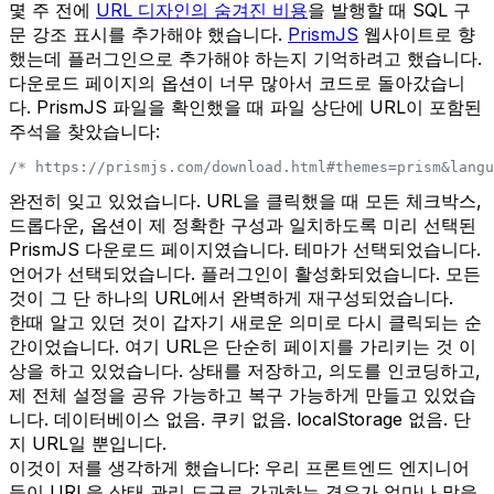
몇 주 전에
URL 디자인의 숨겨진 비용
을 발행할 때 SQL 구
문 강조 표시를 추가해야 했습니다.
PrismJS
웹사이트로 향
했는데 플러그인으로 추가해야 하는지 기억하려고 했습니다.
다운로드 페이지의 옵션이 너무 많아서 코드로 돌아갔습니
다. PrismJS 파일을 확인했을 때 파일 상단에 URL이 포함된
주석을 찾았습니다:
/* https://prismjs.com/download.html#themes=prism&langu
완전히 잊고 있었습니다. URL을 클릭했을 때 모든 체크박스,
드롭다운, 옵션이 제 정확한 구성과 일치하도록 미리 선택된
PrismJS 다운로드 페이지였습니다. 테마가 선택되었습니다.
언어가 선택되었습니다. 플러그인이 활성화되었습니다. 모든
것이 그 단 하나의 URL에서 완벽하게 재구성되었습니다.
한때 알고 있던 것이 갑자기 새로운 의미로 다시 클릭되는 순
간이었습니다. 여기 URL은 단순히 페이지를 가리키는 것 이
상을 하고 있었습니다. 상태를 저장하고, 의도를 인코딩하고,
제 전체 설정을 공유 가능하고 복구 가능하게 만들고 있었습
니다. 데이터베이스 없음. 쿠키 없음. localStorage 없음. 단
지 URL일 뿐입니다.
이것이 저를 생각하게 했습니다: 우리 프론트엔드 엔지니어
들이 URL을 상태 관리 도구로 간과하는 경우가 얼마나 많을