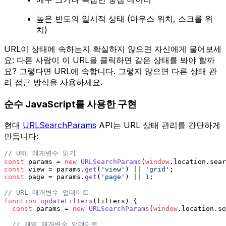
높은 빈도의 일시적 상태 (마우스 위치, 스크롤 위
치)
URL이 상태에 속하는지 확실하지 않으면 자신에게 물어보세
요: 다른 사람이 이 URL을 클릭하면 같은 상태를 봐야 할까
요? 그렇다면 URL에 속합니다. 그렇지 않으면 다른 상태 관
리 접근 방식을 사용하세요.
순수 JavaScript를 사용한 구현
현대
URLSearchParams
API는 URL 상태 관리를 간단하게
만듭니다:
// URL 매개변수 읽기
const
 params = 
new
URLSearchParams
(
window
.
location
.
sear
const
 view = params.
get
(
'view'
) || 
'grid'
;
const
 page = params.
get
(
'page'
) || 
1
;
// URL 매개변수 업데이트
function
updateFilters
(
filters
) {
const
 params = 
new
URLSearchParams
(
window
.
location
.
se
// 개별 매개변수 업데이트