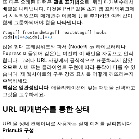
또 다른 오래된 패턴은
괄호 표기법
으로, 쿼리 매개변수에서
배열을 나타냅니다. 이것은 PHP 같은 초기 웹 프레임워크에
서 시작되었으며 매개변수 이름에
를 추가하면 여러 값이
[]
함께 그룹화되어야 함을 나타냅니다.
?tags[]=frontend&tags[]=react&tags[]=hooks
?ids[
0
]=
42
&ids[
1
]=
73
많은 현대 프레임워크와 파서 (Node의
라이브러리나
qs
Express 미들웨어 같은)는 여전히 이 패턴을 자동으로 인식
합니다. 그러나 URL 사양에서 공식적으로 표준화되지 않았
으므로 서버 또는 클라이언트 구현에 따라 동작이 다를 수 있
습니다. 제 웹사이트의 구문 강조 표시를 어떻게 깨뜨리는지
주목하세요.
핵심은 일관성입니다
. 애플리케이션에 맞는 패턴을 선택하고
그것을 고수하세요.
URL 매개변수를 통한 상태
URL을 상태 컨테이너로 사용하는 실제 예제를 살펴봅시다:
PrismJS 구성