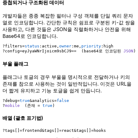
중첩되거나 구조화된 데이터
개발자들은 종종 복잡한 필터나 구성 객체를 단일 쿼리 문자
열로 인코딩합니다. 간단한 규칙은 쉼표로 구분된 키-값 쌍을
사용하고, 다른 것들은 JSON을 직렬화하거나 안전을 위해
Base64로 인코딩합니다.
?filters=
status
:active,
owner
:me,
priority
:high
?config=eyJyaWNrIjoicm9sbCJ9==  (base64로 인코딩된 
JSON
)
부울 플래그
플래그나 토글의 경우 부울을 명시적으로 전달하거나 키의
존재를 참으로 사용하는 것이 일반적입니다. 이것은 URL을
더 짧게 유지하고 기능 토글을 쉽게 만듭니다.
?debug=
true
&analytics=
false
?
mobile
  (존재 = 
true
)
배열 (괄호 표기법)
?tags[]=frontend&tags[]=react&tags[]=hooks