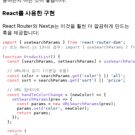
동하는지 아는 것이 좋습니다.
React를 사용한 구현
React Router와 Next.js는 이것을 훨씬 더 깔끔하게 만드는
훅을 제공합니다:
import
 { useSearchParams } 
from
'react-router-dom'
;
// 또는 Next.js 13+의 경우: import { useSearchParams } fr
function
ProductList
(
) {
const
 [searchParams, setSearchParams] = 
useSearchPara
// URL에서 읽기 (기본값 포함)
const
 color = searchParams.
get
(
'color'
) || 
'all'
;
const
 sort = searchParams.
get
(
'sort'
) || 
'price'
;
// URL 업데이트
const
handleColorChange
 = (
newColor
) => {
setSearchParams
(
prev
 =>
 {
const
 params = 
new
URLSearchParams
(prev);
      params.
set
(
'color'
, newColor);
return
 params;
    });
  };
return
 (