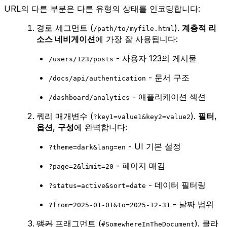
URL의 다른 부분은 다른 유형의 상태를 인코딩합니다:
경로 세그먼트 (
).
계층적 리
/path/to/myfile.html
소스 네비게이션
에 가장 잘 사용됩니다:
- 사용자 123의 게시물
/users/123/posts
- 문서 구조
/docs/api/authentication
- 애플리케이션 섹션
/dashboard/analytics
쿼리 매개변수 (
).
필터
,
?key1=value1&key2=value2
옵션
,
구성
에 완벽합니다:
- UI 기본 설정
?theme=dark&lang=en
- 페이지 매김
?page=2&limit=20
- 데이터 필터링
?status=active&sort=date
- 날짜 범위
?from=2025-01-01&to=2025-12-31
앵커
프래그먼트 (
). 클라
#SomewhereInTheDocument