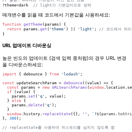
?theme=dark  
// light가 기본값이므로 생략
매개변수를 읽을 때 코드에서 기본값을 사용하세요:
function
getTheme
(
params
) {
return
 params.
get
(
'theme'
) || 
'light'
; 
// 코드에서 처
}
URL 업데이트 디바운싱
높은 빈도의 업데이트 (검색 입력 중처럼)의 경우 URL 변경
을 디바운스하세요:
import
 { debounce } 
from
'lodash'
;
const
 updateSearchParam = 
debounce
(
(
value
) =>
 {
const
 params = 
new
URLSearchParams
(
window
.
location
.
se
if
 (value) {
    params.
set
(
'q'
, value);
  } 
else
 {
    params.
delete
(
'q'
);
  }
window
.
history
.
replaceState
({}, 
''
, 
`?
${params.toStri
}, 
300
);
// replaceState를 사용하여 히스토리를 넘치지 않도록 함