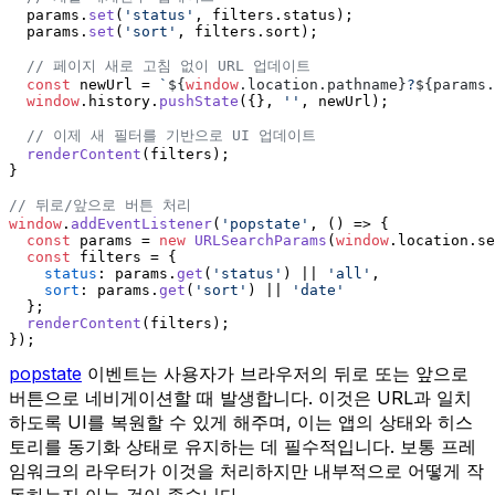
  params.
set
(
'status'
, filters.
status
);
  params.
set
(
'sort'
, filters.
sort
);
// 페이지 새로 고침 없이 URL 업데이트
const
 newUrl = 
`
${
window
.location.pathname}
?
${params.
window
.
history
.
pushState
({}, 
''
, newUrl);
// 이제 새 필터를 기반으로 UI 업데이트
renderContent
(filters);
}
// 뒤로/앞으로 버튼 처리
window
.
addEventListener
(
'popstate'
, 
() =>
 {
const
 params = 
new
URLSearchParams
(
window
.
location
.
se
const
 filters = {
status
: params.
get
(
'status'
) || 
'all'
,
sort
: params.
get
(
'sort'
) || 
'date'
  };
renderContent
(filters);
});
popstate
이벤트는 사용자가 브라우저의 뒤로 또는 앞으로
버튼으로 네비게이션할 때 발생합니다. 이것은 URL과 일치
하도록 UI를 복원할 수 있게 해주며, 이는 앱의 상태와 히스
토리를 동기화 상태로 유지하는 데 필수적입니다. 보통 프레
임워크의 라우터가 이것을 처리하지만 내부적으로 어떻게 작