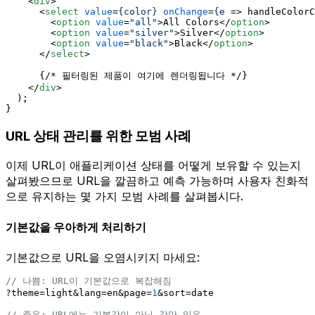
<
div
>
<
select
value
=
{color}
onChange
=
{e
 =>
 handleColorC
<
option
value
=
"all"
>
All Colors
</
option
>
<
option
value
=
"silver"
>
Silver
</
option
>
<
option
value
=
"black"
>
Black
</
option
>
</
select
>
      {/* 필터링된 제품이 여기에 렌더링됩니다 */}
</
div
>
  );
}
URL 상태 관리를 위한 모범 사례
이제 URL이 애플리케이션 상태를 어떻게 보유할 수 있는지
살펴봤으므로 URL을 깔끔하고 예측 가능하며 사용자 친화적
으로 유지하는 몇 가지 모범 사례를 살펴봅시다.
기본값을 우아하게 처리하기
기본값으로 URL을 오염시키지 마세요:
// 나쁨: URL이 기본값으로 복잡해짐
?theme=light&lang=en&page=
1
&sort=date
// 좋음: URL에는 기본값이 아닌 값만 있음