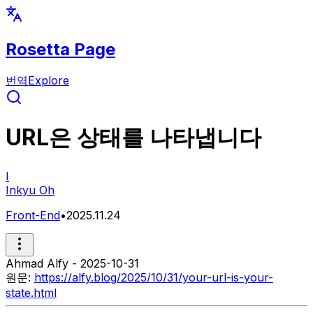
Rosetta Page
번역
Explore
URL은 상태를 나타냅니다
I
Inkyu Oh
Front-End
•
2025.11.24
Ahmad Alfy - 2025-10-31
원문:
https://alfy.blog/2025/10/31/your-url-is-your-
state.html