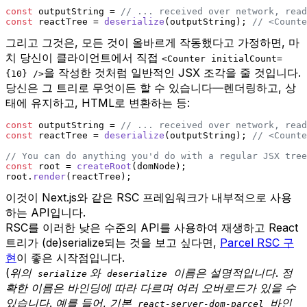
const
 outputString = 
// ... received over network, read
const
 reactTree = 
deserialize
(outputString); 
// <Counte
그리고 그것은, 모든 것이 올바르게 작동했다고 가정하면, 마
치 당신이 클라이언트에서 직접
<Counter initialCount=
을 작성한 것처럼 일반적인 JSX 조각을 줄 것입니다.
{10} />
당신은 그 트리로 무엇이든 할 수 있습니다—렌더링하고, 상
태에 유지하고, HTML로 변환하는 등:
const
 outputString = 
// ... received over network, read
const
 reactTree = 
deserialize
(outputString); 
// <Counte
// You can do anything you'd do with a regular JSX tree
const
 root = 
createRoot
(domNode);
root.
render
(reactTree);
이것이 Next.js와 같은 RSC 프레임워크가 내부적으로 사용
하는 API입니다.
RSC를 이러한 낮은 수준의 API를 사용하여 재생하고 React
트리가 (de)serialize되는 것을 보고 싶다면,
Parcel RSC 구
현
이 좋은 시작점입니다.
(위의
와
이름은 설명적입니다. 정
serialize
deserialize
확한 이름은 바인딩에 따라 다르며 여러 오버로드가 있을 수
있습니다. 예를 들어, 기본
바인
react-server-dom-parcel