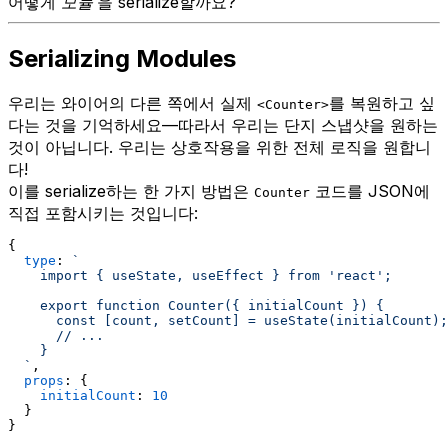
어떻게
모듈
을 serialize할까요?
Serializing Modules
우리는 와이어의 다른 쪽에서 실제
를 복원하고 싶
<Counter>
다는 것을 기억하세요—따라서 우리는 단지 스냅샷을 원하는
것이 아닙니다. 우리는 상호작용을 위한 전체 로직을 원합니
다!
이를 serialize하는 한 가지 방법은
코드를 JSON에
Counter
직접 포함시키는 것입니다:
{
type
: 
`
    import { useState, useEffect } from 'react';
    export function Counter({ initialCount }) {
      const [count, setCount] = useState(initialCount);
      // ...
    }
  `
,
props
: {
initialCount
: 
10
  }
}