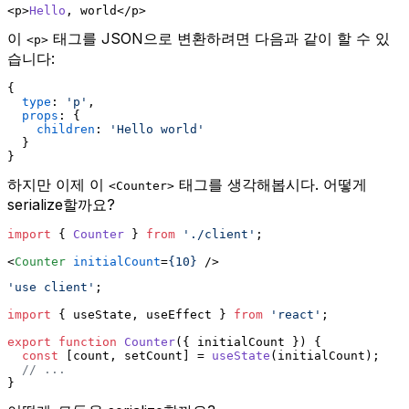
<p>
Hello
, world</p>
이
태그를 JSON으로 변환하려면 다음과 같이 할 수 있
<p>
습니다:
{
type
: 
'p'
,
props
: {
children
: 
'Hello world'
  }
}
하지만 이제 이
태그를 생각해봅시다. 어떻게
<Counter>
serialize할까요?
import
 { 
Counter
 } 
from
'./client'
;
<
Counter
initialCount
=
{10}
 />
'use client'
;
import
 { useState, useEffect } 
from
'react'
;
export
function
Counter
(
{ initialCount }
) {
const
 [count, setCount] = 
useState
(initialCount);
// ...
}