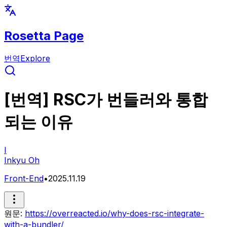
Rosetta Page
번역
Explore
[번역] RSC가 번들러와 통합
되는 이유
I
Inkyu Oh
Front-End
•
2025.11.19
원문:
https://overreacted.io/why-does-rsc-integrate-
with-a-bundler/